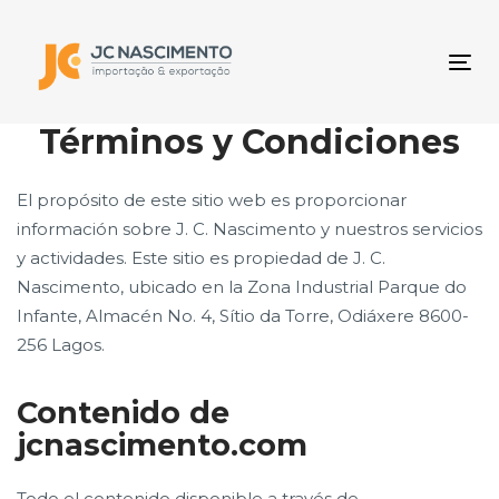
Skip
Skip
links
to
primary
Tog
navigation
nav
Skip
Términos y Condiciones
to
content
El propósito de este sitio web es proporcionar
información sobre J. C. Nascimento y nuestros servicios
y actividades. Este sitio es propiedad de J. C.
Nascimento, ubicado en la Zona Industrial Parque do
Infante, Almacén No. 4, Sítio da Torre, Odiáxere 8600-
256 Lagos.
Contenido de
jcnascimento.com
Todo el contenido disponible a través de