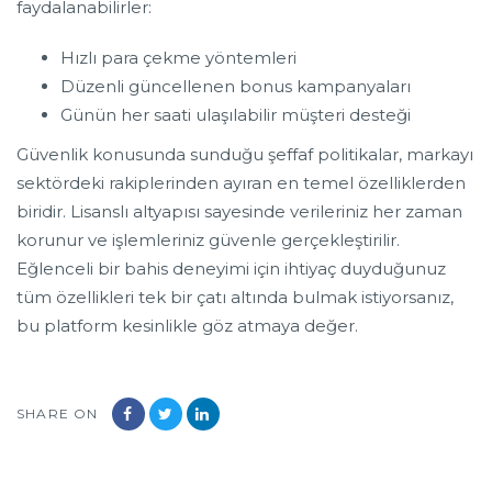
faydalanabilirler:
Hızlı para çekme yöntemleri
Düzenli güncellenen bonus kampanyaları
Günün her saati ulaşılabilir müşteri desteği
Güvenlik konusunda sunduğu şeffaf politikalar, markayı
sektördeki rakiplerinden ayıran en temel özelliklerden
biridir. Lisanslı altyapısı sayesinde verileriniz her zaman
korunur ve işlemleriniz güvenle gerçekleştirilir.
Eğlenceli bir bahis deneyimi için ihtiyaç duyduğunuz
tüm özellikleri tek bir çatı altında bulmak istiyorsanız,
bu platform kesinlikle göz atmaya değer.
SHARE ON