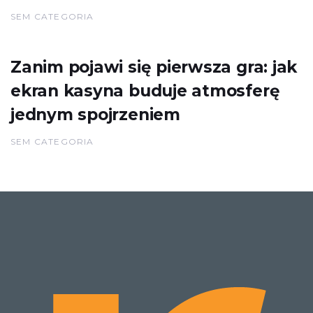
SEM CATEGORIA
Zanim pojawi się pierwsza gra: jak
ekran kasyna buduje atmosferę
jednym spojrzeniem
SEM CATEGORIA