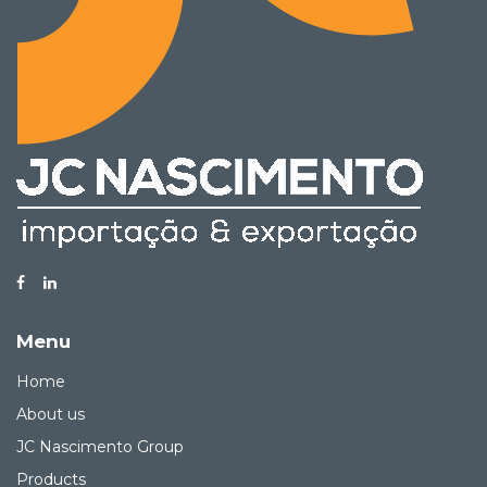
Menu
Home
About us
JC Nascimento Group
Products