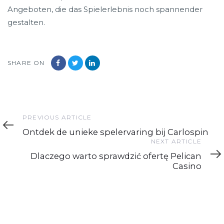
Angeboten, die das Spielerlebnis noch spannender
gestalten.
SHARE ON
Previous
PREVIOUS ARTICLE
Article
Ontdek de unieke spelervaring bij Carlospin
Next
NEXT ARTICLE
Article
Dlaczego warto sprawdzić ofertę Pelican
Casino