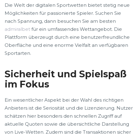
Die Welt der digitalen Sportwetten bietet stetig neue
Möglichkeiten für passionierte Spieler. Suchen Sie
nach Spannung, dann besuchen Sie am besten
admiralbet
für ein umfassendes Wettangebot. Die
Plattform überzeugt durch eine benutzerfreundliche
Oberfläche und eine enorme Vielfalt an verfügbaren
Sportarten.
Sicherheit und Spielspaß
im Fokus
Ein wesentlicher Aspekt bei der Wahl des richtigen
Anbieters ist die Seriosität und die Lizenzierung. Nutzer
schätzen hier besonders den schnellen Zugriff auf
aktuelle Quoten sowie die übersichtliche Darstellung
von Live-Wetten. Zudem sind die Transaktionen sicher