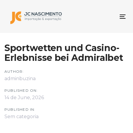
Skip
Skip
links
to
primary
Tog
navigation
nav
Skip
to
Post
Sportwetten und Casino-
content
navigation
Erlebnisse bei Admiralbet
AUTHOR:
adminbuzina
PUBLISHED ON:
14 de June, 2026
PUBLISHED IN:
Sem categoria