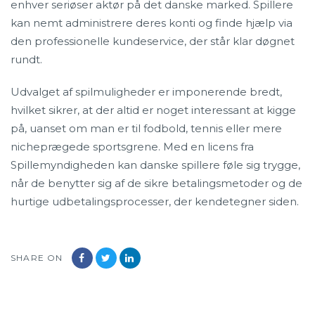
enhver seriøser aktør på det danske marked. Spillere
kan nemt administrere deres konti og finde hjælp via
den professionelle kundeservice, der står klar døgnet
rundt.
Udvalget af spilmuligheder er imponerende bredt,
hvilket sikrer, at der altid er noget interessant at kigge
på, uanset om man er til fodbold, tennis eller mere
nicheprægede sportsgrene. Med en licens fra
Spillemyndigheden kan danske spillere føle sig trygge,
når de benytter sig af de sikre betalingsmetoder og de
hurtige udbetalingsprocesser, der kendetegner siden.
SHARE ON