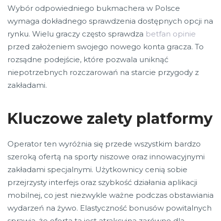
Wybór odpowiedniego bukmachera w Polsce
wymaga dokładnego sprawdzenia dostępnych opcji na
rynku. Wielu graczy często sprawdza
betfan opinie
przed założeniem swojego nowego konta gracza. To
rozsądne podejście, które pozwala uniknąć
niepotrzebnych rozczarowań na starcie przygody z
zakładami.
Kluczowe zalety platformy
Operator ten wyróżnia się przede wszystkim bardzo
szeroką ofertą na sporty niszowe oraz innowacyjnymi
zakładami specjalnymi. Użytkownicy cenią sobie
przejrzysty interfejs oraz szybkość działania aplikacji
mobilnej, co jest niezwykle ważne podczas obstawiania
wydarzeń na żywo. Elastyczność bonusów powitalnych
sprawia, że oferta ta jest atrakcyjna zarówno dla