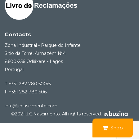
Contacts
Zona Industrial - Parque do Infante
Sitio da Torre, Armazém Nº4
8600-256 Odiáxere - Lagos
Portugal
T +351 282 780 500/5
F +351 282 780 506
info@jcnascimento.com
©2021 J.C.Nascimento. All rights reserved.
Shop