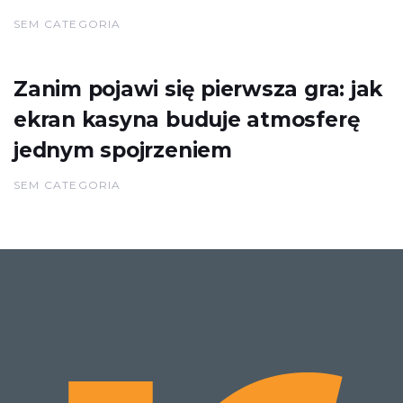
SEM CATEGORIA
Zanim pojawi się pierwsza gra: jak
ekran kasyna buduje atmosferę
jednym spojrzeniem
SEM CATEGORIA