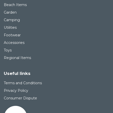
Beach Items
Garden
Camping
Utilities
Footwear
Accessories
Toys
Regional Items
Useful links
Terms and Conditions
Privacy Policy
Consumer Dispute