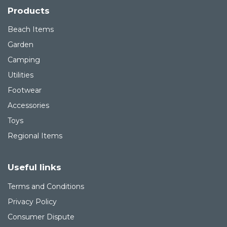
Products
Beach Items
Garden
Camping
Utilities
Footwear
Accessories
Toys
Regional Items
Useful links
Terms and Conditions
Privacy Policy
Consumer Dispute