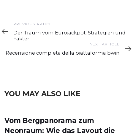
Previous
PREVIOUS ARTICLE
Article
Der Traum vom Eurojackpot: Strategien und
Fakten
Next
NEXT ARTICLE
Article
Recensione completa della piattaforma bwin
YOU MAY ALSO LIKE
Vom Bergpanorama zum
Neonraum: Wie das Layout die