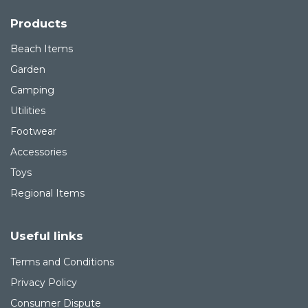
Products
Beach Items
Garden
Camping
Utilities
Footwear
Accessories
Toys
Regional Items
Useful links
Terms and Conditions
Privacy Policy
Consumer Dispute