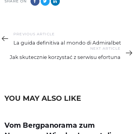
SHARE ON
Previous
PREVIOUS ARTICLE
Article
La guida definitiva al mondo di Admiralbet
Next
NEXT ARTICLE
Article
Jak skutecznie korzystać z serwisu efortuna
YOU MAY ALSO LIKE
Vom Bergpanorama zum