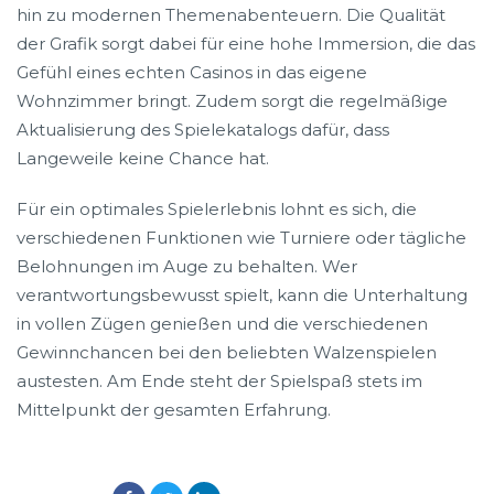
hin zu modernen Themenabenteuern. Die Qualität
der Grafik sorgt dabei für eine hohe Immersion, die das
Gefühl eines echten Casinos in das eigene
Wohnzimmer bringt. Zudem sorgt die regelmäßige
Aktualisierung des Spielekatalogs dafür, dass
Langeweile keine Chance hat.
Für ein optimales Spielerlebnis lohnt es sich, die
verschiedenen Funktionen wie Turniere oder tägliche
Belohnungen im Auge zu behalten. Wer
verantwortungsbewusst spielt, kann die Unterhaltung
in vollen Zügen genießen und die verschiedenen
Gewinnchancen bei den beliebten Walzenspielen
austesten. Am Ende steht der Spielspaß stets im
Mittelpunkt der gesamten Erfahrung.