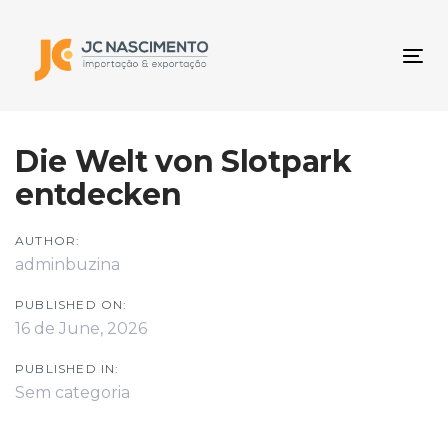
Skip
Skip
links
to
primary
Tog
navigation
nav
Skip
to
Post
Die Welt von Slotpark
content
navigation
entdecken
AUTHOR:
adminbuzina
PUBLISHED ON:
16 de June, 2026
PUBLISHED IN:
Sem categoria