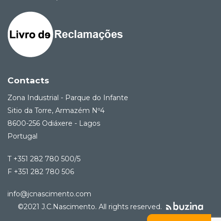
Contacts
Zona Industrial - Parque do Infante
Sitio da Torre, Armazém Nº4
8600-256 Odiáxere - Lagos
Portugal
T +351 282 780 500/5
F +351 282 780 506
info@jcnascimento.com
©2021 J.C.Nascimento. All rights reserved.