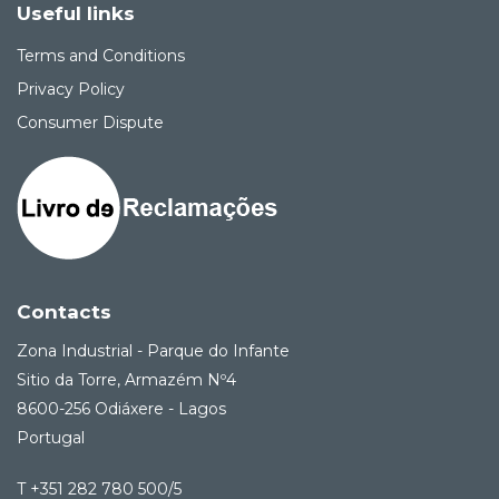
Useful links
Terms and Conditions
Privacy Policy
Consumer Dispute
Contacts
Zona Industrial - Parque do Infante
Sitio da Torre, Armazém Nº4
8600-256 Odiáxere - Lagos
Portugal
T +351 282 780 500/5