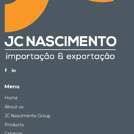
Menu
Home
About us
JC Nascimento Group
Products
Catalogs