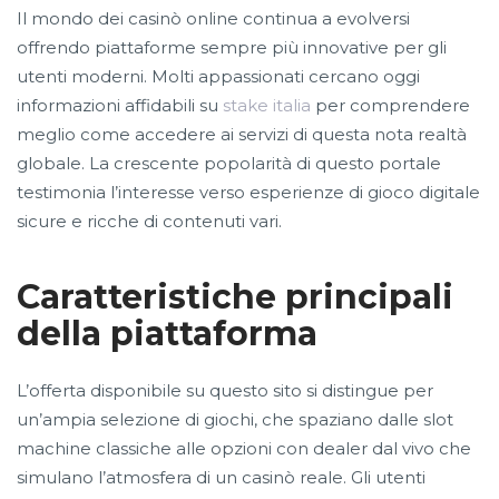
Il mondo dei casinò online continua a evolversi
offrendo piattaforme sempre più innovative per gli
utenti moderni. Molti appassionati cercano oggi
informazioni affidabili su
stake italia
per comprendere
meglio come accedere ai servizi di questa nota realtà
globale. La crescente popolarità di questo portale
testimonia l’interesse verso esperienze di gioco digitale
sicure e ricche di contenuti vari.
Caratteristiche principali
della piattaforma
L’offerta disponibile su questo sito si distingue per
un’ampia selezione di giochi, che spaziano dalle slot
machine classiche alle opzioni con dealer dal vivo che
simulano l’atmosfera di un casinò reale. Gli utenti