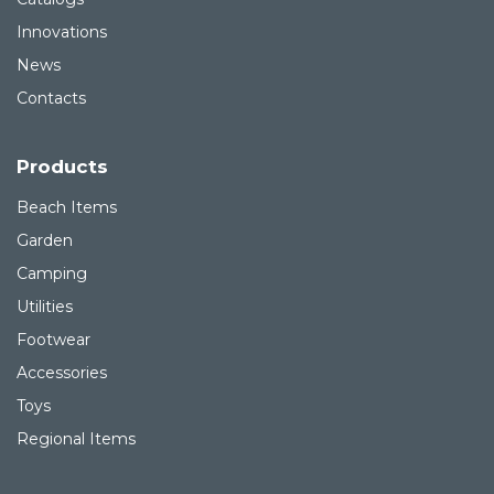
Innovations
News
Contacts
Products
Beach Items
Garden
Camping
Utilities
Footwear
Accessories
Toys
Regional Items