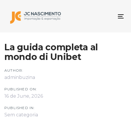
Skip
Skip
links
to
primary
Tog
navigation
nav
Skip
to
Post
La guida completa al
content
navigation
mondo di Unibet
AUTHOR:
adminbuzina
PUBLISHED ON:
16 de June, 2026
PUBLISHED IN:
Sem categoria