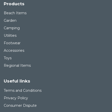
Products
Beach Items
Garden
Camping
Utilities
Footwear
Accessories
Toys
Regional Items
Useful links
Terms and Conditions
Privacy Policy
Consumer Dispute