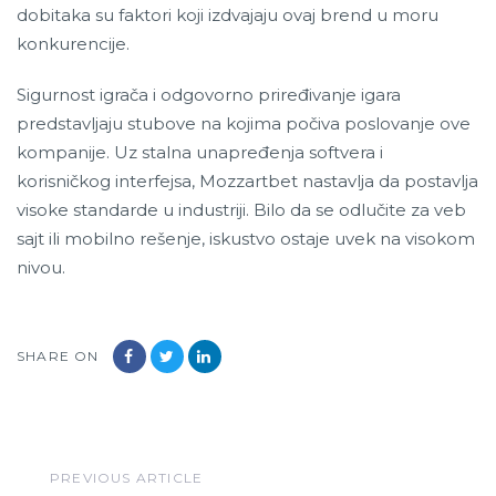
dobitaka su faktori koji izdvajaju ovaj brend u moru
konkurencije.
Sigurnost igrača i odgovorno priređivanje igara
predstavljaju stubove na kojima počiva poslovanje ove
kompanije. Uz stalna unapređenja softvera i
korisničkog interfejsa, Mozzartbet nastavlja da postavlja
visoke standarde u industriji. Bilo da se odlučite za veb
sajt ili mobilno rešenje, iskustvo ostaje uvek na visokom
nivou.
SHARE ON
Previous
PREVIOUS ARTICLE