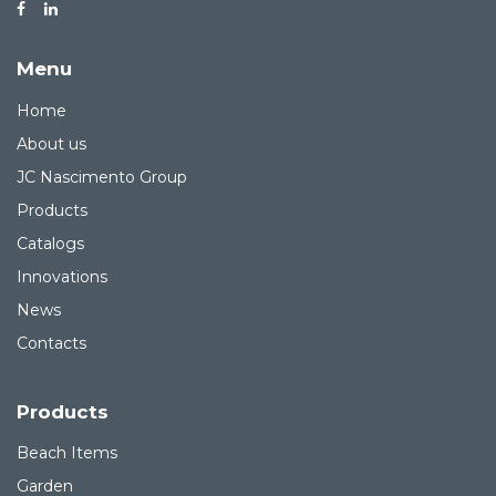
Menu
Home
About us
JC Nascimento Group
Products
Catalogs
Innovations
News
Contacts
Products
Beach Items
Garden