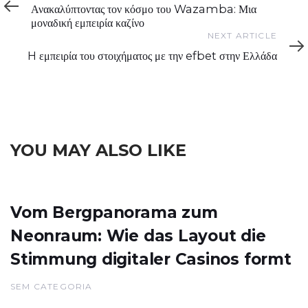
Article
Ανακαλύπτοντας τον κόσμο του Wazamba: Μια
μοναδική εμπειρία καζίνο
Next
NEXT ARTICLE
Article
H εμπειρία του στοιχήματος με την efbet στην Ελλάδα
YOU MAY ALSO LIKE
Vom Bergpanorama zum
Neonraum: Wie das Layout die
Stimmung digitaler Casinos formt
SEM CATEGORIA