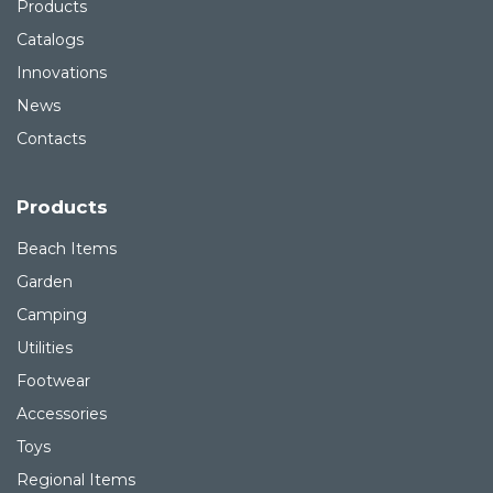
Products
Catalogs
Innovations
News
Contacts
Products
Beach Items
Garden
Camping
Utilities
Footwear
Accessories
Toys
Regional Items