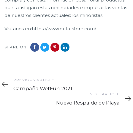
que satisfagan estas necesidades e impulsar las ventas
de nuestros clientes actuales: los minoristas.
Visitanos en:https://www.duta-store.com/
SHARE ON
Previous
PREVIOUS ARTICLE
Article
Campaña WetFun 2021
Next
NEXT ARTICLE
Article
Nuevo Respaldo de Playa